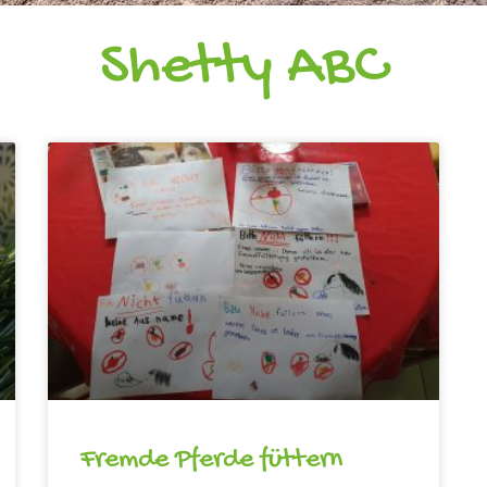
Shetty ABC
Fremde Pferde füttern